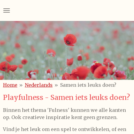
Skip
to
main
content
Home
»
Nederlands
»
Samen iets leuks doen?
Playfulness - Samen iets leuks doen?
Binnen het thema 'Fulness' kunnen we alle kanten
op. Ook creatieve inspiratie kent geen grenzen.
Vind je het leuk om een spel te ontwikkelen, of een