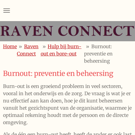
Skip
to
main
content
Home
»
Raven
»
Hulp bij burn-
»
Burnout:
Connect
out en bore-out
preventie en
beheersing
Burnout: preventie en beheersing
Burn-out is een groeiend probleem in veel sectoren,
vooral in het onderwijs en de zorg. De vraag is wat je er
nu effectief aan kan doen, hoe je dit kunt beheersen
vanuit het gezichtspunt van de organisatie, waarmee je
optimaal rekening houdt met de persoon en de directe
omgeving.
Als de één een burn-out heeft, heeft de ander er ook last