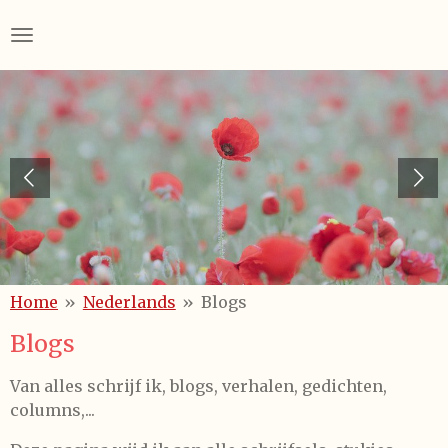
Skip
to
main
content
Home
»
Nederlands
»
Blogs
Blogs
Van alles schrijf ik, blogs, verhalen, gedichten,
columns,...